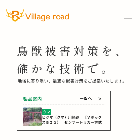
鳥獣被害対策を、
確かな技術で。
地域に寄り添い、最適な獣害対策を
ご提案
いたします。
製品案内
一覧へ
＞
クマ
ヒグマ（クマ）用箱罠 【Ｖボック
スＢＩＧ】 センサートリガー方式